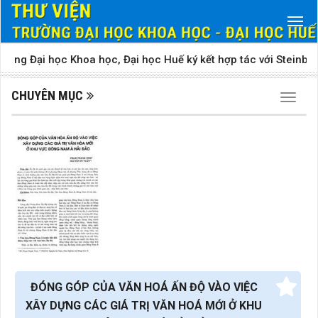
ường Đại học Khoa học, Đại học Huế ký kết hợp tác với Steinbeis
CHUYÊN MỤC
Chuyên
ĐÓNG GÓP CỦA VĂN HOÁ ẤN ĐỘ VÀO VIỆC
XÂY DỰNG CÁC GIÁ TRỊ VĂN HOÁ MỚI Ở KHU