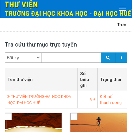
Trường Đại h
Tra cứu thư mục trực tuyến
Số
Tên thư viện
biểu
Trạng thái
ghi
Kết nối
THƯ VIỆN TRƯỜNG ĐẠI HỌC KHOA
99
thành công
HỌC, ĐẠI HỌC HUẾ