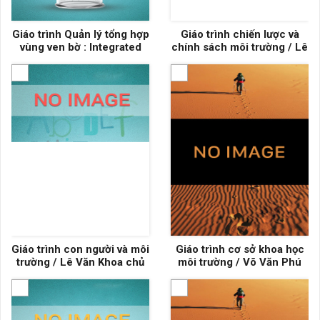
Giáo trình Quản lý tổng hợp
Giáo trình chiến lược và
vùng ven bờ : Integrated
chính sách môi trường / Lê
coastal zone management
Văn Thăng (chủ biên),
/ Đường Văn Hiếu, Lê Công
Trần Anh Tuấn, Đường Văn
Tuấn (đồng chủ biên),
Hiếu, Hoàng Công Tín
Nguyễn Mộng, Hoàng Công
Tín
Giáo trình con người và môi
Giáo trình cơ sở khoa học
trường / Lê Văn Khoa chủ
môi trường / Võ Văn Phú
biên, Đoàn Văn Cánh,
Nguyễn Quang Hùng, Lâm
Minh Triết