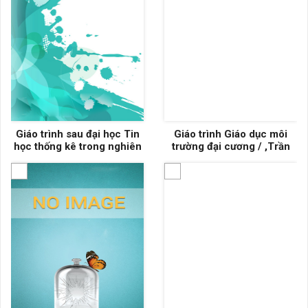
Giáo trình sau đại học Tin
Giáo trình Giáo dục môi
học thống kê trong nghiên
trường đại cương / ,Trần
cứu tài nguyên và môi
Anh Tuấn, Đường Văn Hiếu,
trường / Đỗ Thị Việt Hương,
Hoàng Công Tín (đồng chủ
Nguyễn Bắc Giang (đồng
biên), ... [và những người
chủ biên), Bùi Thị Thu
khác]