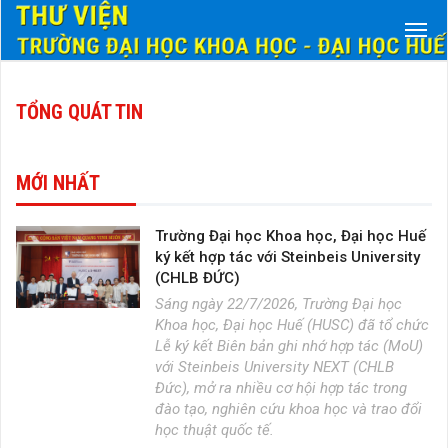
TỔNG QUÁT TIN
MỚI NHẤT
Trường Đại học Khoa học, Đại học Huế
ký kết hợp tác với Steinbeis University
(CHLB ĐỨC)
Sáng ngày 22/7/2026, Trường Đại học
Khoa học, Đại học Huế (HUSC) đã tổ chức
Lễ ký kết Biên bản ghi nhớ hợp tác (MoU)
với Steinbeis University NEXT (CHLB
Đức), mở ra nhiều cơ hội hợp tác trong
đào tạo, nghiên cứu khoa học và trao đổi
học thuật quốc tế.