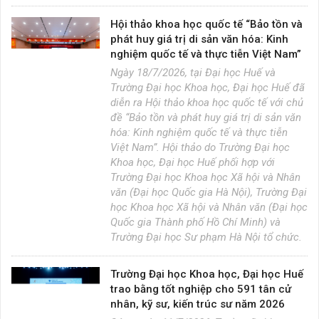
Hội thảo khoa học quốc tế “Bảo tồn và
phát huy giá trị di sản văn hóa: Kinh
nghiệm quốc tế và thực tiễn Việt Nam”
Ngày 18/7/2026, tại Đại học Huế và
Trường Đại học Khoa học, Đại học Huế đã
diễn ra Hội thảo khoa học quốc tế với chủ
đề “Bảo tồn và phát huy giá trị di sản văn
hóa: Kinh nghiệm quốc tế và thực tiễn
Việt Nam”. Hội thảo do Trường Đại học
Khoa học, Đại học Huế phối hợp với
Trường Đại học Khoa học Xã hội và Nhân
văn (Đại học Quốc gia Hà Nội), Trường Đại
học Khoa học Xã hội và Nhân văn (Đại học
Quốc gia Thành phố Hồ Chí Minh) và
Trường Đại học Sư phạm Hà Nội tổ chức.
Trường Đại học Khoa học, Đại học Huế
trao bằng tốt nghiệp cho 591 tân cử
nhân, kỹ sư, kiến trúc sư năm 2026