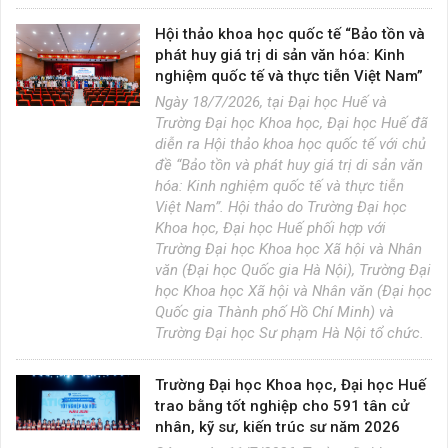
Hội thảo khoa học quốc tế “Bảo tồn và
phát huy giá trị di sản văn hóa: Kinh
nghiệm quốc tế và thực tiễn Việt Nam”
Ngày 18/7/2026, tại Đại học Huế và
Trường Đại học Khoa học, Đại học Huế đã
diễn ra Hội thảo khoa học quốc tế với chủ
đề “Bảo tồn và phát huy giá trị di sản văn
hóa: Kinh nghiệm quốc tế và thực tiễn
Việt Nam”. Hội thảo do Trường Đại học
Khoa học, Đại học Huế phối hợp với
Trường Đại học Khoa học Xã hội và Nhân
văn (Đại học Quốc gia Hà Nội), Trường Đại
học Khoa học Xã hội và Nhân văn (Đại học
Quốc gia Thành phố Hồ Chí Minh) và
Trường Đại học Sư phạm Hà Nội tổ chức.
Trường Đại học Khoa học, Đại học Huế
trao bằng tốt nghiệp cho 591 tân cử
nhân, kỹ sư, kiến trúc sư năm 2026