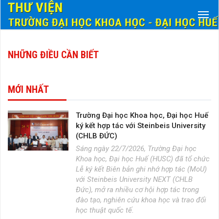
NHỮNG ĐIỀU CẦN BIẾT
MỚI NHẤT
Trường Đại học Khoa học, Đại học Huế
ký kết hợp tác với Steinbeis University
(CHLB ĐỨC)
Sáng ngày 22/7/2026, Trường Đại học
Khoa học, Đại học Huế (HUSC) đã tổ chức
Lễ ký kết Biên bản ghi nhớ hợp tác (MoU)
với Steinbeis University NEXT (CHLB
Đức), mở ra nhiều cơ hội hợp tác trong
đào tạo, nghiên cứu khoa học và trao đổi
học thuật quốc tế.