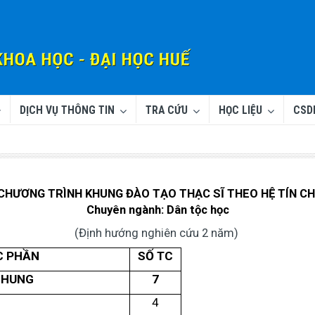
DỊCH VỤ THÔNG TIN
TRA CỨU
HỌC LIỆU
CSD
Trư
CHƯƠNG TRÌNH KHUNG ĐÀO TẠO THẠC SĨ THEO HỆ TÍN CH
Chuyên ngành: Dân tộc học
(Định hướng nghiên cứu 2 năm)
C PHẦN
SỐ TC
CHUNG
7
4