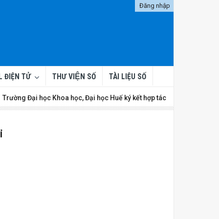
Đăng nhập
L ĐIỆN TỬ
THƯ VIỆN SỐ
TÀI LIỆU SỐ
ờng Đại học Khoa học, Đại học Huế ký kết hợp tác với Steinbeis Univers
Ỉ