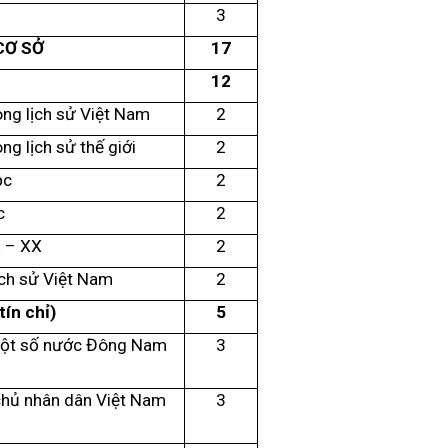
3
CƠ SỞ
17
12
ong lịch sử Việt Nam
2
ng lịch sử thế giới
2
ọc
2
c
2
X – XX
2
ịch sử Việt Nam
2
ín chỉ)
5
một số nước Đông Nam
3
chủ nhân dân Việt Nam
3