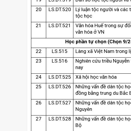
2
0
LS.DT.52
0
Lý luận tộc người và các 
tộc học
2
1
LS.DT.52
1
Văn hóa Huế trong sự đối
văn hóa ở VN
Học phần tự chọn (Chọn 9/24
22
LS.515
Làng xã Việt Nam trong l
23
LS.516
Nghiên cứu triều Nguyễn 
nay
24
LS.DT.52
5
Xã hội học văn hóa
25
LS.DT.52
6
Những vấn đề dân tộc học
đồng bằng trung du Bắc 
26
LS.DT.52
7
Những vấn đề dân tộc họ
Nguyên
27
LS.DT.52
8
Những vấn đề dân tộc h
Bộ