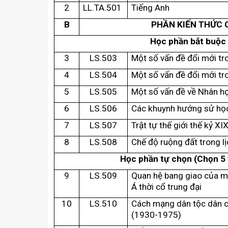
2
LL.TA.501
Tiếng Anh
B
PHẦN KIẾN THỨC 
Học phần
bắt buộc
3
LS.503
Một số vấn đề đổi mới tr
4
LS.504
Một số vấn đề đổi mới tro
5
LS.505
Một số vấn đề về Nhân h
6
LS.506
Các khuynh hướng sử họ
7
LS.507
Trật tự thế giới thế kỷ XI
8
LS.508
Chế độ ruộng đất trong l
Học phần tự chọn (Chọn 5 t
9
LS.509
Quan hệ bang giao của 
Á thời cổ trung đại
10
LS.510
Cách mạng dân tộc dân 
(1930-1975)