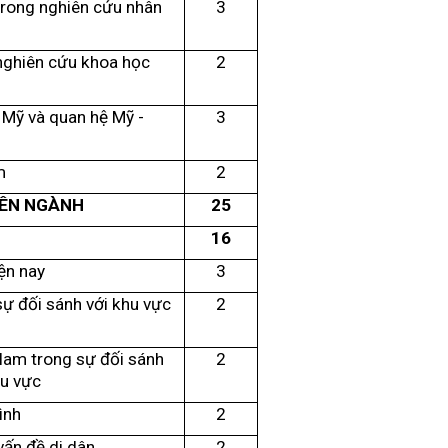
 trong nghiên cứu nhân
3
nghiên cứu khoa học
2
 Mỹ và quan hệ Mỹ -
3
m
2
YÊN NGÀNH
25
1
6
ện nay
3
ự đối sánh với khu vực
2
Nam trong sự đối sánh
2
hu vực
ình
2
vấn đề di dân
2