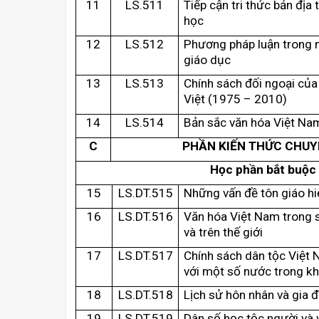
11
LS.511
Tiếp cận tri thức bản địa
học
12
LS.512
Phương pháp luận trong 
giáo dục
13
LS.513
Chính sách đối ngoại của
Việt (1975 – 2010)
14
LS.514
Bản sắc văn hóa Việt Na
C
PHẦN KIẾN THỨC CHU
Học phần bắt buộ
c
15
LS.DT.515
Những vấn đề tôn giáo hi
16
LS.DT.516
Văn hóa Việt Nam trong s
và trên thế giới
1
7
LS.DT.51
7
Chính sách dân tộc Việt 
với một số nước trong k
1
8
LS.DT.51
8
Lịch sử hôn nhân và gia đ
19
LS.DT.5
19
Dân số học tộc người và 