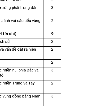
trường phái trong dân
3
 sánh với các tiểu vùng
2
 tín chỉ)
9
ịch sử
2
và vấn đề đặt ra hiện
2
2
 miền núi phía Bắc và
3
Bộ
c miền Trung và Tây
2
ọc vùng đồng bằng Nam
3