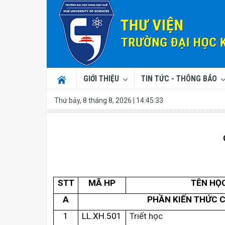
GIỚI THIỆU
TIN TỨC - THÔNG BÁO
Thứ bảy, 8 tháng 8, 2026 | 14:45:33
S
TT
MÃ HP
TÊN HỌ
A
PHẦN KIẾN THỨC 
1
LL.XH.501
Triết học