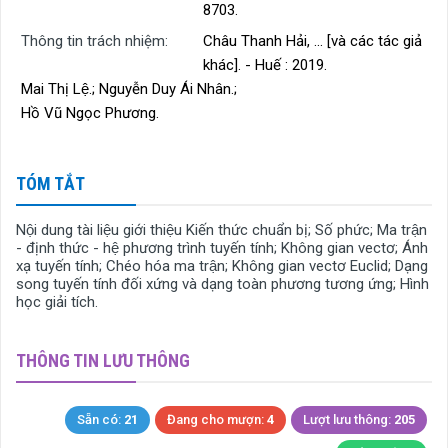
8703.
Thông tin trách nhiệm:
Châu Thanh Hải, ... [và các tác giả
khác]. - Huế : 2019.
Mai Thị Lệ.; Nguyễn Duy Ái Nhân.;
Hồ Vũ Ngọc Phương.
TÓM TẮT
Nội dung tài liệu giới thiệu Kiến thức chuẩn bị; Số phức; Ma trận
- định thức - hệ phương trình tuyến tính; Không gian vectơ; Ánh
xạ tuyến tính; Chéo hóa ma trận; Không gian vectơ Euclid; Dạng
song tuyến tính đối xứng và dạng toàn phương tương ứng; Hình
học giải tích.
THÔNG TIN LƯU THÔNG
Sẵn có:
21
Đang cho mượn:
4
Lượt lưu thông:
205