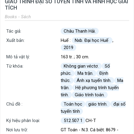
GIÁO TRÌNH ĐẠI SỐ TUYẾN TÍNH VÀ HÌNH HỌC GIẢI
TÍCH
Books - Sách
Tác giả:
Châu Thanh Hải.
Xuất bản:
Huế :
Nxb. Đại học Huế
,
2019
Mô tả vật lý:
163 tr. ; 30 cm.
Từ khóa:
Không gian véctơ.
Số
phức.
Ma trận.
Định
thức.
Ánh xạ tuyến tính.
Ma
trận.
Hệ phương trình tuyến
tính.
Giáo trình toán.
Chủ đề :
Toán học
giáo trình.
đại số
tuyến tính
Ký hiệu phân loại:
512.507 1
CH-T
Nơi lưu trữ:
GT Toán - N.3. Cá biệt: 8679 -