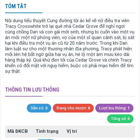
TÓM TẮT
Nội dung tiểu thuyết Cung đường tội ác kể về nữ điều tra viên
Tracy Crosswhite trở lại quê nhà Cedar Grove để nghỉ ngơi
cùng chồng Dan và con gái mới sinh, nhưng bị cuốn vào một vụ
án mới: một nữ phóng viên, vợ của một sĩ quan cảnh sát, bị sát
hại khi điều tra một vụ án cũ từ 20 năm trước. Trong khi Dan
làm luật sư cho một thương nhân địa phương, Tracy phát hiện
mối liên hệ bất ngờ giữa hai vụ án, hé lộ một âm mưu kéo dài
hàng thập kỷ. Quá khứ đen tối của Cedar Grove và chính Tracy
khiến cô đối mặt với nguy hiểm, buộc cô phải mạo hiểm để tìm
sự thật.
THÔNG TIN LƯU THÔNG
Sẵn có:
5
Đang cho mượn:
0
Lượt lưu thông:
1
Tổng số:
5
Mã ĐKCB
Tình trạng
Vị trí