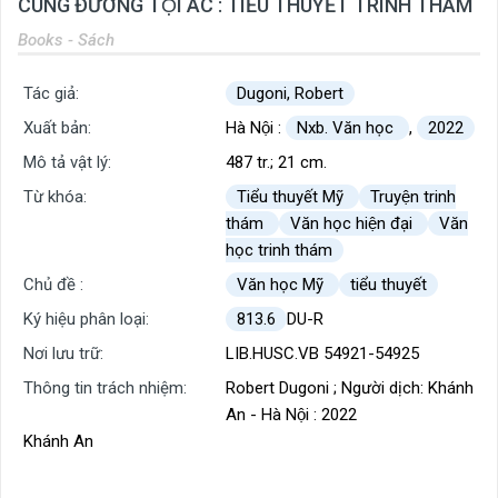
CUNG ĐƯỜNG TỘI ÁC : TIỂU THUYẾT TRINH THÁM
Books - Sách
Tác giả:
Dugoni, Robert
Xuất bản:
Hà Nội :
Nxb. Văn học
,
2022
Mô tả vật lý:
487 tr.; 21 cm.
Từ khóa:
Tiểu thuyết Mỹ
Truyện trinh
thám
Văn học hiện đại
Văn
học trinh thám
Chủ đề :
Văn học Mỹ
tiểu thuyết
Ký hiệu phân loại:
813.6
DU-R
Nơi lưu trữ:
LIB.HUSC.VB 54921-54925
Thông tin trách nhiệm:
Robert Dugoni ; Người dịch: Khánh
An - Hà Nội : 2022
Khánh An