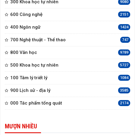
300 Khoa học tự nhiên
9080
600 Công nghệ
2151
400 Ngôn ngữ
1424
700 Nghệ thuật - Thể thao
747
800 Văn học
9789
500 Khoa học tự nhiên
5727
100 Tâm lý triết lý
1084
900 Lịch sử - địa lý
3585
000 Tác phẩm tổng quát
2174
MƯỢN NHIỀU