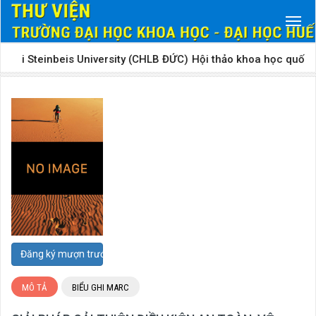
ới Steinbeis University (CHLB ĐỨC)​
Hội thảo khoa học quốc tế “B
Đăng ký mượn trước
MÔ TẢ
BIỂU GHI MARC