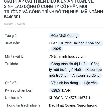
GIẢI PHÁP CẢI THIỆN ĐIỀU KIỆN AN TOÀN, VỆ
SINH LAO ĐỘNG Ở CÔNG TY CỔ PHẦN MÔI
TRƯỜNG VÀ CÔNG TRÌNH ĐÔ THỊ HUẾ : MÃ NGÀNH:
8440301
Books - Sách
Tác giả:
Đào Nhật Quang
Xuất bản:
Huế :
Trường Đại học Khoa học
,
2025
Mô tả vật lý:
76 tr. : minh họa; 30 cm
Từ khóa:
Công trình đô thị Huế
Công
ty môi trường ở Huế
Khoa học
môi trường
An toàn lao động
Chủ đề :
Vệ sinh lao động
luận văn
Ký hiệu phân loại:
628.5
DA-N
Nơi lưu trữ:
KHODOC.LV 4575 41674-1
Thông tin trách nhiệm:
Đào Nhật Quang; Người hướng