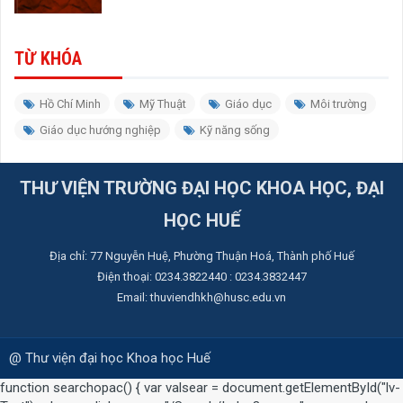
TỪ KHÓA
Hồ Chí Minh
Mỹ Thuật
Giáo dục
Môi trường
Giáo dục hướng nghiệp
Kỹ năng sống
THƯ VIỆN TRƯỜNG ĐẠI HỌC KHOA HỌC, ĐẠI
HỌC HUẾ
Địa chỉ: ​77 Nguyễn Huệ, Phường Thuận Hoá, Thành phố Huế
Điện thoại: 0234.3822440 : 0234.3832447
Email: thuviendhkh@husc.edu.vn
@ Thư viện đại học Khoa học Huế
function searchopac() { var valsear = document.getElementById("lv-