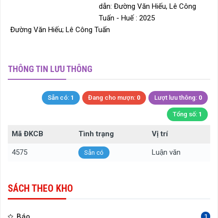
dẫn: Đường Văn Hiếu, Lê Công
Tuấn - Huế : 2025
Đường Văn Hiếu; Lê Công Tuấn
THÔNG TIN LƯU THÔNG
Sẵn có:
1
Đang cho mượn:
0
Lượt lưu thông:
0
Tổng số:
1
Mã ĐKCB
Tình trạng
Vị trí
4575
Luận văn
Sẵn có
SÁCH THEO KHO
Báo
1